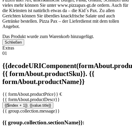
vieles mehr können Sie unter www.pizzapax-gt.de ordern. Auch für
die Kleinsten ist natürlich etwas da – die Kid´s Pax. Zu allen
Gerichten können Sie überdies knackfrische Salate und auch
Getränke bestellen. Pizza Pax – der Lieferdienst mit dem tollen
Angebot.
Das Produkt wurde zum Warenkorb hinzugefügt.
Schließen
Extras
01
{{decodeURIComponent(formAbout.produc
{{ formAbout.productSku}}. {{
formAbout.productName}}
{{ formAbout.productPrice}} €
{{ formAbout.productDescr}}
{{$index + 1}}. {{value.title}}
{{ group.collection.message}}
{{ group.collection.sectionName}}: