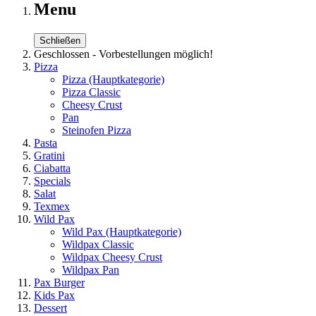
Menu
Schließen
Geschlossen - Vorbestellungen möglich!
Pizza
Pizza
(Hauptkategorie)
Pizza Classic
Cheesy Crust
Pan
Steinofen Pizza
Pasta
Gratini
Ciabatta
Specials
Salat
Texmex
Wild Pax
Wild Pax
(Hauptkategorie)
Wildpax Classic
Wildpax Cheesy Crust
Wildpax Pan
Pax Burger
Kids Pax
Dessert