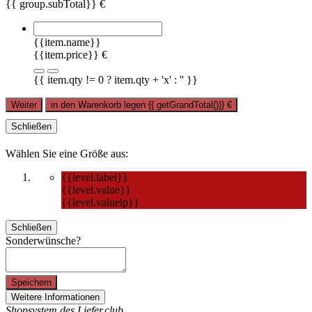
{{ group.subTotal}} €
{{item.name}}
{{item.price}} €
{{ item.qty != 0 ? item.qty + 'x' : '' }}
Weiter
in den Warenkorb legen
{{ getGrandTotal()}}
€
Schließen
Wählen Sie eine Größe aus:
{{level.label}}
{{level.value}}
{{level.valuelp}}
Schließen
Sonderwünsche?
Speichern
Weitere Informationen
Shopsystem des Liefer.club